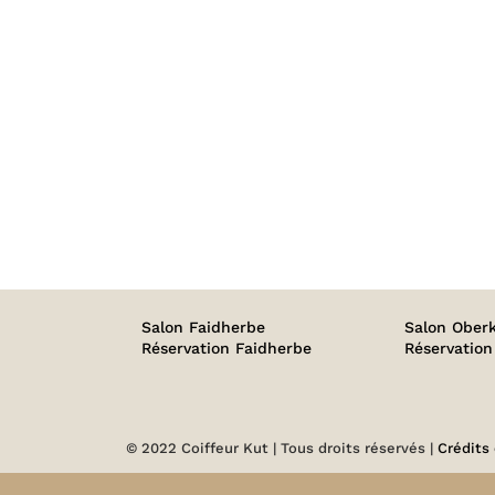
PHOTO
PHOTO
TIGI
TIGI
40
39
Salon Faidherbe
Salon Ober
Réservation Faidherbe
Réservatio
© 2022 Coiffeur Kut | Tous droits réservés |
Crédits