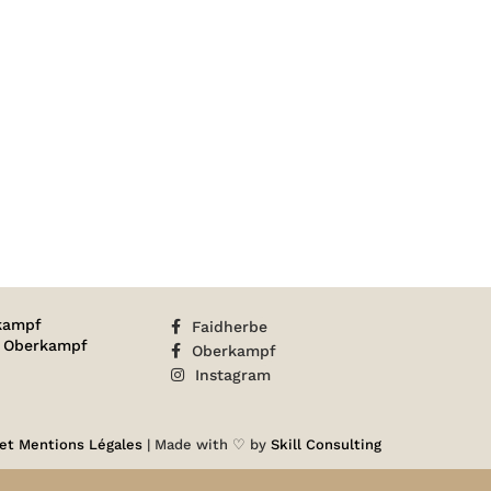
PHOTO
TIGI
27
kampf
Faidherbe
n Oberkampf
Oberkampf
Instagram
 et Mentions Légales
| Made with ♡ by
Skill Consulting