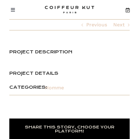
Passer
au
Toggle
contenu
Navigation
Previous
Next
ACCUEIL
CONCEPT
PROJECT DESCRIPTION
SALON FAIDHERBE
PROJECT DETAILS
SALON OBERKAMPF
CATEGORIES:
Homme
PRODUITS
SHARE THIS STORY, CHOOSE YOUR
PLATFORM!