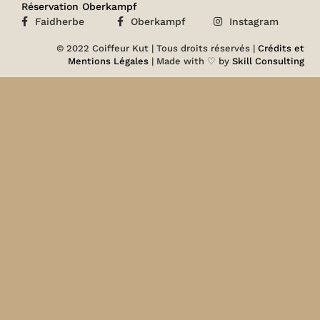
Réservation Oberkampf
Faidherbe
Oberkampf
Instagram
© 2022 Coiffeur Kut | Tous droits réservés |
Crédits et
Mentions Légales
| Made with ♡ by
Skill Consulting