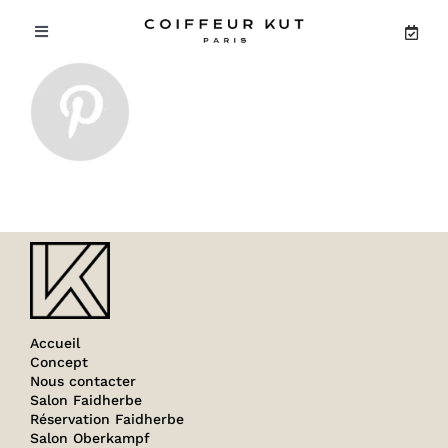
Passer
au
Toggle
contenu
Navigation
ACCUEIL
CONCEPT
SALON FAIDHERBE
SALON OBERKAMPF
Accueil
PRODUITS
Concept
Nous contacter
Salon Faidherbe
Réservation Faidherbe
Salon Oberkampf