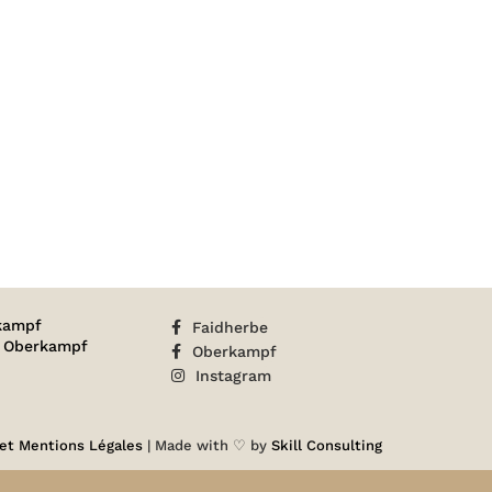
PHOTO
TIGI
36
kampf
Faidherbe
n Oberkampf
Oberkampf
Instagram
 et Mentions Légales
| Made with ♡ by
Skill Consulting