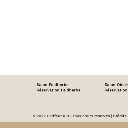
PHOTO
PHOTO
TIGI
TIGI
42
41
Salon Faidherbe
Salon Ober
Réservation Faidherbe
Réservatio
© 2022 Coiffeur Kut | Tous droits réservés |
Crédits