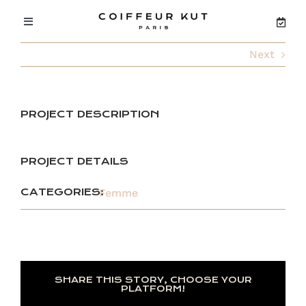
Passer
au
Toggle
contenu
Navigation
Next
ACCUEIL
CONCEPT
PROJECT DESCRIPTION
SALON FAIDHERBE
PROJECT DETAILS
SALON OBERKAMPF
CATEGORIES:
Femme
PRODUITS
SHARE THIS STORY, CHOOSE YOUR
PLATFORM!